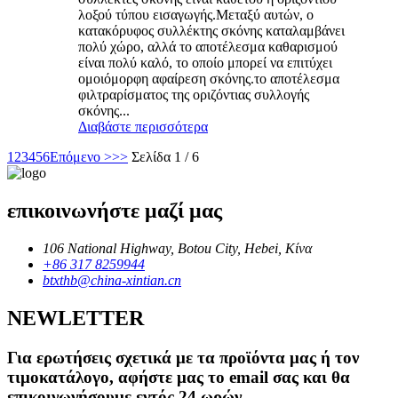
λοξού τύπου εισαγωγής.Μεταξύ αυτών, ο
κατακόρυφος συλλέκτης σκόνης καταλαμβάνει
πολύ χώρο, αλλά το αποτέλεσμα καθαρισμού
είναι πολύ καλό, το οποίο μπορεί να επιτύχει
ομοιόμορφη αφαίρεση σκόνης.το αποτέλεσμα
φιλτραρίσματος της οριζόντιας συλλογής
σκόνης...
Διαβάστε περισσότερα
1
2
3
4
5
6
Επόμενο >
>>
Σελίδα 1 / 6
επικοινωνήστε μαζί μας
106 National Highway, Botou City, Hebei, Κίνα
+86 317 8259944
btxthb@china-xintian.cn
NEWLETTER
Για ερωτήσεις σχετικά με τα προϊόντα μας ή τον
τιμοκατάλογο, αφήστε μας το email σας και θα
επικοινωνήσουμε εντός 24 ωρών.