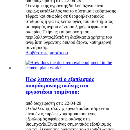
από διαχειριστή στις 22-04-29
Ο αναμίκτης ύγρανσης διπλού άξονα είναι
κυρίως κατάλληλος για το σύστημα εκφόρτωσης
τέφρας και σκωρίας σε θερμοηλεκτρικούς
σταθμούς ή για τις λειτουργίες του συστήματος
μεταφοράς υγρού δέντρου ξηρής τέφρας και
σκωρίας.Πτήσεις και ρύπανση του
περιβάλλοντος.Κατά τη διαδικασία χρήσης του
αναμίκτη ύγρανσης διπλού άξονα, καθημερινή
συντήρηση...
Διαβάστε περισσότερα
Πώς λειτουργεί ο εξοπλισμός
απομάκρυνσης σκόνης στο
εργοστάσιο τσιμέντου;
από διαχειριστή στις 22-04-29
Ο συλλέκτης σκόνης εργοστασίου τσιμέντου
είναι ένας ευρέως χρησιμοποιούμενος
εξοπλισμός αφαίρεσης σκόνης στη
βιομηχανία.Είναι ένας σημαντικός εξοπλισμός
για τον έλεγχο της ρύπανσης του περιβάλλοντος