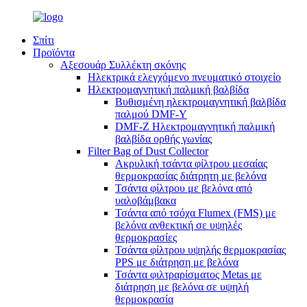
Σπίτι
Προϊόντα
Αξεσουάρ Συλλέκτη σκόνης
Ηλεκτρικά ελεγχόμενο πνευματικό στοιχείο
Ηλεκτρομαγνητική παλμική βαλβίδα
Βυθισμένη ηλεκτρομαγνητική βαλβίδα
παλμού DMF-Y
DMF-Z Ηλεκτρομαγνητική παλμική
βαλβίδα ορθής γωνίας
Filter Bag of Dust Collector
Ακρυλική τσάντα φίλτρου μεσαίας
θερμοκρασίας διάτρητη με βελόνα
Τσάντα φίλτρου με βελόνα από
υαλοβάμβακα
Τσάντα από τσόχα Flumex (FMS) με
βελόνα ανθεκτική σε υψηλές
θερμοκρασίες
Τσάντα φίλτρου υψηλής θερμοκρασίας
PPS με διάτρηση με βελόνα
Τσάντα φιλτραρίσματος Metas με
διάτρηση με βελόνα σε υψηλή
θερμοκρασία