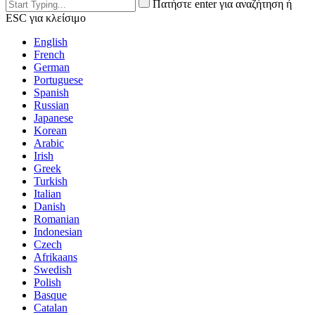
Πατήστε enter για αναζήτηση ή
ESC για κλείσιμο
English
French
German
Portuguese
Spanish
Russian
Japanese
Korean
Arabic
Irish
Greek
Turkish
Italian
Danish
Romanian
Indonesian
Czech
Afrikaans
Swedish
Polish
Basque
Catalan