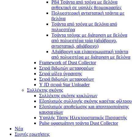
P84 Τσάντα από τσόχα με βελόνα
ανθεκτική σε υψηλές θερμοκρασίες
Πολυεστερική αντιστατική τσάντα με
βελόνα
Τσάντα από τσόχα με βελόνα από
πολυεστέρα
Τσάντα τσόχας με διάτρηση με βελόνα
από πολυεστέρα τρία (αδιάβροχο,
αντιστατικό, αδιάβροχο)
Αδιάβροχη και ελαιοχρωματική τσάντα
από πολυεστέρα με διάτρηση με βελόνα
Framework of Dust Collector
Σειρά βιδωτών μεταφορέων
Σειρά μίξερ ύγρανσης
Σειρά βιδωτών μεταφορέων
Y JD σειρά Star Unloader
Συλλέκτης σκόνης
Συλλέκτης σκόνης κυκλώνων
Εξοπλισμός συλλογής σκόνης κασέτας φίλτρου
Εξοπλισμός αποθείωσης και απονιτροποίησης
καυσαερίων
Υψηλής Τάσης Ηλεκτροστατικός Πισσαστής
Pulse υφασμάτινη τσάντα Dust Collector
Νέα
Συχνές ερωτήσεις