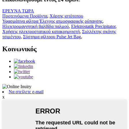
ΕΡΕΥΝΑ ΤΩΡΑ
Προτεινόμενα Προϊόντα
,
Χάρτης ιστότοπου
Υφασμάτινα φίλτρα Έλεγχος ατμοσφαιρικής ρύπανσης
,
Ηλεκτρομαγνητική βαλβίδα παλμού
,
Elektrostatik Precipitator
,
Χρήσεις ηλεκτροστατικού κατακρημνιστή
,
Συλλέκτης σκόνης
τσιμέντου
,
Σύστημα φίλτρου Pulse Jet Bag
,
Κοινωνικός
Να στείλετε e-mail
x