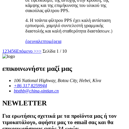
σε εφελκυσμό, της αντοχής στην κρούση, της
κάμψης και της επιμήκυνσης του υλικού της
σακούλας φίλτρου PPS.
4. Η τσάντα φίλτρου PPS έχει καλή αντίσταση
ερπυσμού, χαμηλό συντελεστή γραμμικής
διαστολής και καλή σταθερότητα διαστάσεων.）
έρευνα
λεπτομέρεια
1
2
3
4
5
6
Επόμενο >
>>
Σελίδα 1 / 10
επικοινωνήστε μαζί μας
106 National Highway, Botou City, Hebei, Κίνα
+86 317 8259944
btxthb@china-xintian.cn
NEWLETTER
Για ερωτήσεις σχετικά με τα προϊόντα μας ή τον
τιμοκατάλογο, αφήστε μας το email σας και θα
επικοινωνήσουμε εντός 24 ωρών.