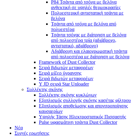
P84 Τσάντα από τσόχα με βελόνα
ανθεκτική σε υψηλές θερμοκρασίες
Πολυεστερική αντιστατική τσάντα με
βελόνα
Τσάντα από τσόχα με βελόνα από
πολυεστέρα
Τσάντα τσόχας με διάτρηση με βελόνα
από πολυεστέρα τρία (αδιάβροχο,
αντιστατικό, αδιάβροχο)
Αδιάβροχη και ελαιοχρωματική τσάντα
από πολυεστέρα με διάτρηση με βελόνα
Framework of Dust Collector
Σειρά βιδωτών μεταφορέων
Σειρά μίξερ ύγρανσης
Σειρά βιδωτών μεταφορέων
Y JD σειρά Star Unloader
Συλλέκτης σκόνης
Συλλέκτης σκόνης κυκλώνων
Εξοπλισμός συλλογής σκόνης κασέτας φίλτρου
Εξοπλισμός αποθείωσης και απονιτροποίησης
καυσαερίων
Υψηλής Τάσης Ηλεκτροστατικός Πισσαστής
Pulse υφασμάτινη τσάντα Dust Collector
Νέα
Συχνές ερωτήσεις