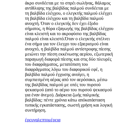
άκρο συνδέεται με το σπρέι σωλήνας, θάλαμος
αντίθλιψης της βαλβίδας παλμού συνδέεται με
τη βαλβίδα ελέγχου, ο ελεγκτής παλμού ελέγχει
τη βαλβίδα ελέγχου και τη βαλβίδα παλμού
ανοιχτή. Όταν ο ελεγκτής δεν έχει έξοδο
σήματος, η θύρα εξαγωγής της βαλβίδας ελέγχου
είναι κλειστή και το ακροφύσιο της βαλβίδας
παλμού είναι κλειστό.Όταν ο ελεγκτής στέλνει
ένα σήμα για τον έλεγχο του εξαερισμού είναι
ανοιχτό, η βαλβίδα παλμού αντίστροφης πίεσης
μειώνει την πίεση εκκένωσης αερίου, εξωτερική
παραγωγή διαφορά πίεσης και στις δύο πλευρές
του διαφράγματος, μετατόπιση του
διαφράγματος λόγω του διαφορικού εφέ, η
βαλβίδα παλμού έγχυσης ανοίγει, η
συμπιεσμένη αέρας από τον αερόσακο, μέσω
της βαλβίδας παλμού με οπές του πυρσού
ψεκασμού (από το αέριο του πυρσού ψεκασμού
για έναν άνεμο). Διάρκεια ζωής παλμικής
βαλβίδας: πέντε χρόνια κάτω απόκατάσταση
τυπικής εγκατάστασης, σωστή χρήση και λογική
συντήρηση.
έρευνα
λεπτομέρεια