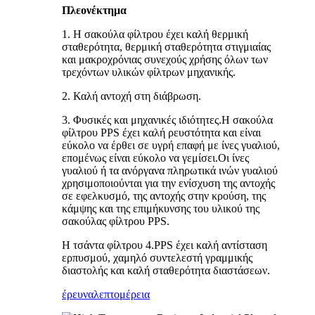
Πλεονέκτημα
1. Η σακούλα φίλτρου έχει καλή θερμική
σταθερότητα, θερμική σταθερότητα στιγμιαίας
και μακροχρόνιας συνεχούς χρήσης όλων των
τρεχόντων υλικών φίλτρων μηχανικής.
2. Καλή αντοχή στη διάβρωση.
3. Φυσικές και μηχανικές ιδιότητες.Η σακούλα
φίλτρου PPS έχει καλή ρευστότητα και είναι
εύκολο να έρθει σε υγρή επαφή με ίνες γυαλιού,
επομένως είναι εύκολο να γεμίσει.Οι ίνες
γυαλιού ή τα ανόργανα πληρωτικά ινών γυαλιού
χρησιμοποιούνται για την ενίσχυση της αντοχής
σε εφελκυσμό, της αντοχής στην κρούση, της
κάμψης και της επιμήκυνσης του υλικού της
σακούλας φίλτρου PPS.
Η τσάντα φίλτρου 4.PPS έχει καλή αντίσταση
ερπυσμού, χαμηλό συντελεστή γραμμικής
διαστολής και καλή σταθερότητα διαστάσεων.
έρευνα
λεπτομέρεια