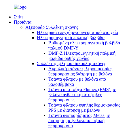
Σπίτι
Προϊόντα
Αξεσουάρ Συλλέκτη σκόνης
Ηλεκτρικά ελεγχόμενο πνευματικό στοιχείο
Ηλεκτρομαγνητική παλμική βαλβίδα
Βυθισμένη ηλεκτρομαγνητική βαλβίδα
παλμού DMF-Y
DMF-Z Ηλεκτρομαγνητική παλμική
βαλβίδα ορθής γωνίας
Συλλέκτης φίλτρου σακούλας σκόνης
Ακρυλική τσάντα φίλτρου μεσαίας
θερμοκρασίας διάτρητη με βελόνα
Τσάντα φίλτρου με βελόνα από
υαλοβάμβακα
Τσάντα από τσόχα Flumex (FMS) με
βελόνα ανθεκτική σε υψηλές
θερμοκρασίες
Τσάντα φίλτρου υψηλής θερμοκρασίας
PPS με διάτρηση με βελόνα
Τσάντα φιλτραρίσματος Metas με
διάτρηση με βελόνα σε υψηλή
θερμοκρασία