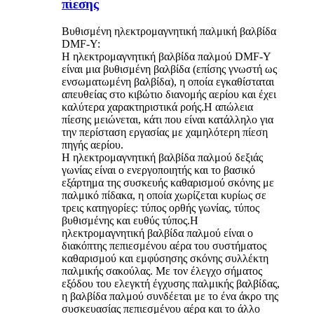
πίεσης
Βυθισμένη ηλεκτρομαγνητική παλμική βαλβίδα
DMF-Y:
Η ηλεκτρομαγνητική βαλβίδα παλμού DMF-Y
είναι μια βυθισμένη βαλβίδα (επίσης γνωστή ως
ενσωματωμένη βαλβίδα), η οποία εγκαθίσταται
απευθείας στο κιβώτιο διανομής αερίου και έχει
καλύτερα χαρακτηριστικά ροής.Η απώλεια
πίεσης μειώνεται, κάτι που είναι κατάλληλο για
την περίσταση εργασίας με χαμηλότερη πίεση
πηγής αερίου.
Η ηλεκτρομαγνητική βαλβίδα παλμού δεξιάς
γωνίας είναι ο ενεργοποιητής και το βασικό
εξάρτημα της συσκευής καθαρισμού σκόνης με
παλμικό πίδακα, η οποία χωρίζεται κυρίως σε
τρεις κατηγορίες: τύπος ορθής γωνίας, τύπος
βυθισμένης και ευθύς τύπος.Η
ηλεκτρομαγνητική βαλβίδα παλμού είναι ο
διακόπτης πεπιεσμένου αέρα του συστήματος
καθαρισμού και εμφύσησης σκόνης συλλέκτη
παλμικής σακούλας. Με τον έλεγχο σήματος
εξόδου του ελεγκτή έγχυσης παλμικής βαλβίδας,
η βαλβίδα παλμού συνδέεται με το ένα άκρο της
συσκευασίας πεπιεσμένου αέρα και το άλλο