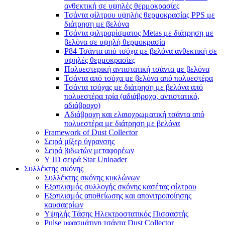
ανθεκτική σε υψηλές θερμοκρασίες
Τσάντα φίλτρου υψηλής θερμοκρασίας PPS με
διάτρηση με βελόνα
Τσάντα φιλτραρίσματος Metas με διάτρηση με
βελόνα σε υψηλή θερμοκρασία
P84 Τσάντα από τσόχα με βελόνα ανθεκτική σε
υψηλές θερμοκρασίες
Πολυεστερική αντιστατική τσάντα με βελόνα
Τσάντα από τσόχα με βελόνα από πολυεστέρα
Τσάντα τσόχας με διάτρηση με βελόνα από
πολυεστέρα τρία (αδιάβροχο, αντιστατικό,
αδιάβροχο)
Αδιάβροχη και ελαιοχρωματική τσάντα από
πολυεστέρα με διάτρηση με βελόνα
Framework of Dust Collector
Σειρά μίξερ ύγρανσης
Σειρά βιδωτών μεταφορέων
Y JD σειρά Star Unloader
Συλλέκτης σκόνης
Συλλέκτης σκόνης κυκλώνων
Εξοπλισμός συλλογής σκόνης κασέτας φίλτρου
Εξοπλισμός αποθείωσης και απονιτροποίησης
καυσαερίων
Υψηλής Τάσης Ηλεκτροστατικός Πισσαστής
Pulse υφασμάτινη τσάντα Dust Collector