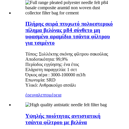
Πλήρης σειρά πτυχωτό πολυεστερικό
πίλημα βελόνας p84 σύνθετο μη
υφασμένο αραμίδιο τσάντα φίλτρου
για τσιμέντο
Τύπος: Συλλέκτης σκόνης φίλτρου σακούλας
Αποδοτικότητα: 99,9%
Περίοδος εγγύησης: ένα έτος
Ελάχιστη παραγγελία: 1 σετ
Όγκος αέρα : 3000-100000 m3/h
Επωνυμία: SRD
Υλικό: Ανθρακούχο ατσάλι
έρευνα
λεπτομέρεια
Υψηλής ποιότητας αντιστατική
τσάντα φίλτρου με βελόνα