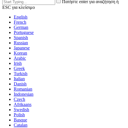
Πατήστε enter για αναζήτηση ή
ESC για κλείσιμο
English
French
German
Portuguese
Spanish
Russian
Japanese
Korean
Arabic
Irish
Greek
Turkish
Italian
Danish
Romanian
Indonesian
Czech
Afrikaans
Swedish
Polish
Basque
Catalan