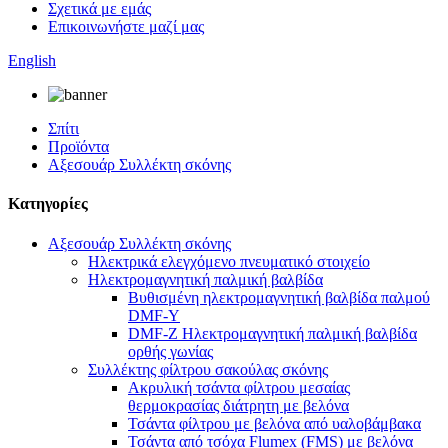
Σχετικά με εμάς
Επικοινωνήστε μαζί μας
English
Σπίτι
Προϊόντα
Αξεσουάρ Συλλέκτη σκόνης
Κατηγορίες
Αξεσουάρ Συλλέκτη σκόνης
Ηλεκτρικά ελεγχόμενο πνευματικό στοιχείο
Ηλεκτρομαγνητική παλμική βαλβίδα
Βυθισμένη ηλεκτρομαγνητική βαλβίδα παλμού
DMF-Y
DMF-Z Ηλεκτρομαγνητική παλμική βαλβίδα
ορθής γωνίας
Συλλέκτης φίλτρου σακούλας σκόνης
Ακρυλική τσάντα φίλτρου μεσαίας
θερμοκρασίας διάτρητη με βελόνα
Τσάντα φίλτρου με βελόνα από υαλοβάμβακα
Τσάντα από τσόχα Flumex (FMS) με βελόνα