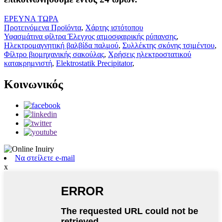
ΕΡΕΥΝΑ ΤΩΡΑ
Προτεινόμενα Προϊόντα
,
Χάρτης ιστότοπου
Υφασμάτινα φίλτρα Έλεγχος ατμοσφαιρικής ρύπανσης
,
Ηλεκτρομαγνητική βαλβίδα παλμού
,
Συλλέκτης σκόνης τσιμέντου
,
Φίλτρο βιομηχανικής σακούλας
,
Χρήσεις ηλεκτροστατικού
κατακρημνιστή
,
Elektrostatik Precipitator
,
Κοινωνικός
Να στείλετε e-mail
x