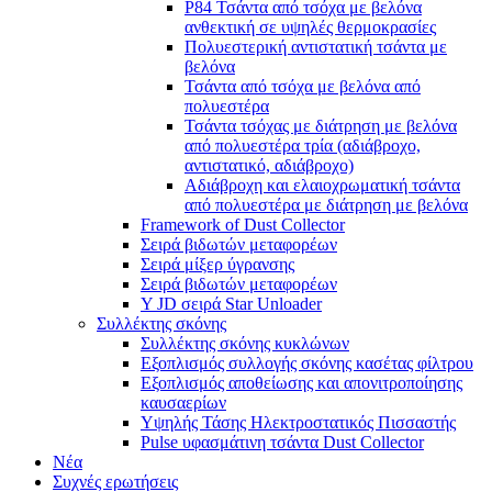
P84 Τσάντα από τσόχα με βελόνα
ανθεκτική σε υψηλές θερμοκρασίες
Πολυεστερική αντιστατική τσάντα με
βελόνα
Τσάντα από τσόχα με βελόνα από
πολυεστέρα
Τσάντα τσόχας με διάτρηση με βελόνα
από πολυεστέρα τρία (αδιάβροχο,
αντιστατικό, αδιάβροχο)
Αδιάβροχη και ελαιοχρωματική τσάντα
από πολυεστέρα με διάτρηση με βελόνα
Framework of Dust Collector
Σειρά βιδωτών μεταφορέων
Σειρά μίξερ ύγρανσης
Σειρά βιδωτών μεταφορέων
Y JD σειρά Star Unloader
Συλλέκτης σκόνης
Συλλέκτης σκόνης κυκλώνων
Εξοπλισμός συλλογής σκόνης κασέτας φίλτρου
Εξοπλισμός αποθείωσης και απονιτροποίησης
καυσαερίων
Υψηλής Τάσης Ηλεκτροστατικός Πισσαστής
Pulse υφασμάτινη τσάντα Dust Collector
Νέα
Συχνές ερωτήσεις