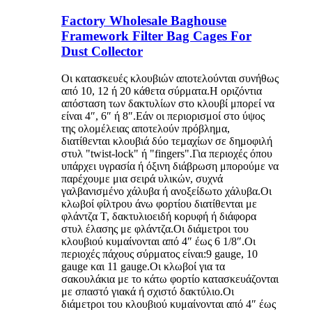
Factory Wholesale Baghouse
Framework Filter Bag Cages For
Dust Collector
Οι κατασκευές κλουβιών αποτελούνται συνήθως
από 10, 12 ή 20 κάθετα σύρματα.Η οριζόντια
απόσταση των δακτυλίων στο κλουβί μπορεί να
είναι 4″, 6″ ή 8″.Εάν οι περιορισμοί στο ύψος
της ολομέλειας αποτελούν πρόβλημα,
διατίθενται κλουβιά δύο τεμαχίων σε δημοφιλή
στυλ "twist-lock" ή "fingers".Για περιοχές όπου
υπάρχει υγρασία ή όξινη διάβρωση μπορούμε να
παρέχουμε μια σειρά υλικών, συχνά
γαλβανισμένο χάλυβα ή ανοξείδωτο χάλυβα.Οι
κλωβοί φίλτρου άνω φορτίου διατίθενται με
φλάντζα T, δακτυλιοειδή κορυφή ή διάφορα
στυλ έλασης με φλάντζα.Οι διάμετροι του
κλουβιού κυμαίνονται από 4″ έως 6 1/8″.Οι
περιοχές πάχους σύρματος είναι:9 gauge, 10
gauge και 11 gauge.Οι κλωβοί για τα
σακουλάκια με το κάτω φορτίο κατασκευάζονται
με σπαστό γιακά ή σχιστό δακτύλιο.Οι
διάμετροι του κλουβιού κυμαίνονται από 4″ έως