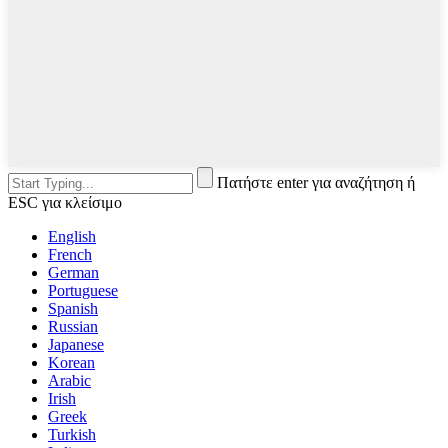
Πατήστε enter για αναζήτηση ή
ESC για κλείσιμο
English
French
German
Portuguese
Spanish
Russian
Japanese
Korean
Arabic
Irish
Greek
Turkish