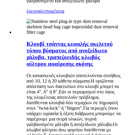
γαλβανισμένο και ανοξείδωτο χάλυβα
έρευνα
λεπτομέρεια
Κλουβί τσάντας κεφαλής σκελετού
τύπου βύσματος από ανοξείδωτο
χάλυβα, τραπεζοειδής κλωβός
φίλτρου αφαίρεσης σκόνης
Οι κατασκευές κλουβιών αποτελούνται συνήθως
από 10, 12 ή 20 κάθετα σύρματα.Η οριζόντια
απόσταση των δακτυλίων στο κλουβί μπορεί να
είναι 4″, 6″ ή 8″.Εάν οι περιορισμοί στο ύψος
της ολομέλειας αποτελούν πρόβλημα,
διατίθενται κλουβιά δύο τεμαχίων σε δημοφιλή
στυλ "twist-lock" ή "fingers".Για περιοχές όπου
υπάρχει υγρασία ή όξινη διάβρωση μπορούμε να
παρέχουμε μια σειρά υλικών, συχνά
γαλβανισμένο χάλυβα ή ανοξείδωτο χάλυβα.Οι
κλωβοί φίλτρου άνω φορτίου διατίθενται με