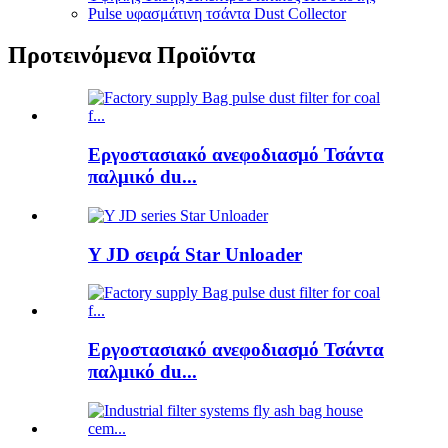
Pulse υφασμάτινη τσάντα Dust Collector
Προτεινόμενα Προϊόντα
Εργοστασιακό ανεφοδιασμό Τσάντα
παλμικό du...
Y JD σειρά Star Unloader
Εργοστασιακό ανεφοδιασμό Τσάντα
παλμικό du...