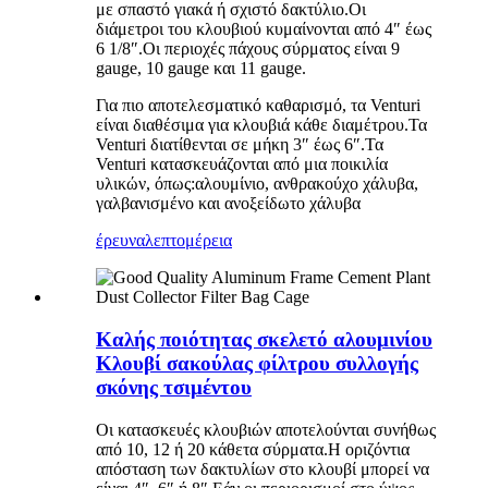
με σπαστό γιακά ή σχιστό δακτύλιο.Οι
διάμετροι του κλουβιού κυμαίνονται από 4″ έως
6 1/8″.Οι περιοχές πάχους σύρματος είναι 9
gauge, 10 gauge και 11 gauge.
Για πιο αποτελεσματικό καθαρισμό, τα Venturi
είναι διαθέσιμα για κλουβιά κάθε διαμέτρου.Τα
Venturi διατίθενται σε μήκη 3″ έως 6″.Τα
Venturi κατασκευάζονται από μια ποικιλία
υλικών, όπως:αλουμίνιο, ανθρακούχο χάλυβα,
γαλβανισμένο και ανοξείδωτο χάλυβα
έρευνα
λεπτομέρεια
Καλής ποιότητας σκελετό αλουμινίου
Κλουβί σακούλας φίλτρου συλλογής
σκόνης τσιμέντου
Οι κατασκευές κλουβιών αποτελούνται συνήθως
από 10, 12 ή 20 κάθετα σύρματα.Η οριζόντια
απόσταση των δακτυλίων στο κλουβί μπορεί να