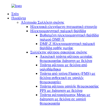
Σπίτι
Προϊόντα
Αξεσουάρ Συλλέκτη σκόνης
Ηλεκτρικά ελεγχόμενο πνευματικό στοιχείο
Ηλεκτρομαγνητική παλμική βαλβίδα
Βυθισμένη ηλεκτρομαγνητική βαλβίδα
παλμού DMF-Y
DMF-Z Ηλεκτρομαγνητική παλμική
βαλβίδα ορθής γωνίας
Συλλέκτης φίλτρου σακούλας σκόνης
Ακρυλική τσάντα φίλτρου μεσαίας
θερμοκρασίας διάτρητη με βελόνα
Τσάντα φίλτρου με βελόνα από
υαλοβάμβακα
Τσάντα από τσόχα Flumex (FMS) με
βελόνα ανθεκτική σε υψηλές
θερμοκρασίες
Τσάντα φίλτρου υψηλής θερμοκρασίας
PPS με διάτρηση με βελόνα
Τσάντα φιλτραρίσματος Metas με
διάτρηση με βελόνα σε υψηλή
θερμοκρασία