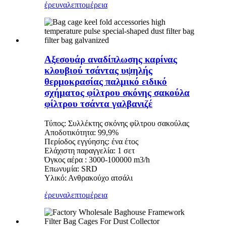
έρευνα
λεπτομέρεια
Αξεσουάρ αναδίπλωσης καρίνας
κλουβιού τσάντας υψηλής
θερμοκρασίας παλμικό ειδικό
σχήματος φίλτρου σκόνης σακούλα
φίλτρου τσάντα γαλβανιζέ
Τύπος: Συλλέκτης σκόνης φίλτρου σακούλας
Αποδοτικότητα: 99,9%
Περίοδος εγγύησης: ένα έτος
Ελάχιστη παραγγελία: 1 σετ
Όγκος αέρα : 3000-100000 m3/h
Επωνυμία: SRD
Υλικό: Ανθρακούχο ατσάλι
έρευνα
λεπτομέρεια