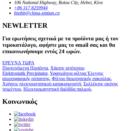
106 National Highway, Botou City, Hebei, Κίνα
+86 317 8259944
btxthb@china-xintian.cn
NEWLETTER
Για ερωτήσεις σχετικά με τα προϊόντα μας ή τον
τιμοκατάλογο, αφήστε μας το email σας και θα
επικοινωνήσουμε εντός 24 ωρών.
ΕΡΕΥΝΑ ΤΩΡΑ
Προτεινόμενα Προϊόντα
,
Χάρτης ιστότοπου
Elektrostatik Precipitator
,
Υφασμάτινα φίλτρα Έλεγχος
ατμοσφαιρικής ρύπανσης
,
Φίλτρο βιομηχανικής σακούλας
,
Χρήσεις ηλεκτροστατικού κατακρημνιστή
,
Συλλέκτης σκόνης
τσιμέντου
,
Ηλεκτρομαγνητική βαλβίδα παλμού
,
Κοινωνικός