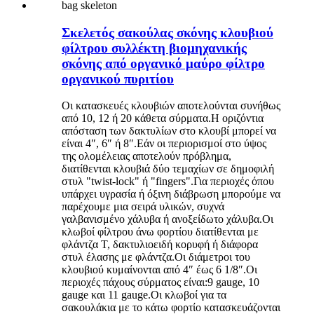
Σκελετός σακούλας σκόνης κλουβιού
φίλτρου συλλέκτη βιομηχανικής
σκόνης από οργανικό μαύρο φίλτρο
οργανικού πυριτίου
Οι κατασκευές κλουβιών αποτελούνται συνήθως
από 10, 12 ή 20 κάθετα σύρματα.Η οριζόντια
απόσταση των δακτυλίων στο κλουβί μπορεί να
είναι 4″, 6″ ή 8″.Εάν οι περιορισμοί στο ύψος
της ολομέλειας αποτελούν πρόβλημα,
διατίθενται κλουβιά δύο τεμαχίων σε δημοφιλή
στυλ "twist-lock" ή "fingers".Για περιοχές όπου
υπάρχει υγρασία ή όξινη διάβρωση μπορούμε να
παρέχουμε μια σειρά υλικών, συχνά
γαλβανισμένο χάλυβα ή ανοξείδωτο χάλυβα.Οι
κλωβοί φίλτρου άνω φορτίου διατίθενται με
φλάντζα T, δακτυλιοειδή κορυφή ή διάφορα
στυλ έλασης με φλάντζα.Οι διάμετροι του
κλουβιού κυμαίνονται από 4″ έως 6 1/8″.Οι
περιοχές πάχους σύρματος είναι:9 gauge, 10
gauge και 11 gauge.Οι κλωβοί για τα
σακουλάκια με το κάτω φορτίο κατασκευάζονται