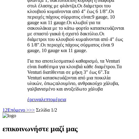
φλάντζα T, δακτυλιοειδή κορυφή ή διάφορα
στυλ έλασης με φλάντζα.Οι διάμετροι του
κλουβιού κυμαίνονται από 4″ έως 6 1/8″.Οι
περιοχές πάχους σύρματος είναι:9 gauge, 10
gauge και 11 gauge.Οι κλωβοί για τα
σακουλάκια με το κάτω φορτίο κατασκευάζονται
με σπαστό γιακά ή σχιστό δακτύλιο.Οι
διάμετροι του κλουβιού κυμαίνονται από 4″ έως
6 1/8″.Οι περιοχές πάχους σύρματος είναι 9
gauge, 10 gauge και 11 gauge.
Για πιο αποτελεσματικό καθαρισμό, τα Venturi
είναι διαθέσιμα για κλουβιά κάθε διαμέτρου.Τα
Venturi διατίθενται σε μήκη 3″ έως 6″.Τα
Venturi κατασκευάζονται από μια ποικιλία
υλικών, όπως:αλουμίνιο, ανθρακούχο χάλυβα,
γαλβανισμένο και ανοξείδωτο χάλυβα
έρευνα
λεπτομέρεια
1
2
Επόμενο >
>>
Σελίδα 1/2
επικοινωνήστε μαζί μας