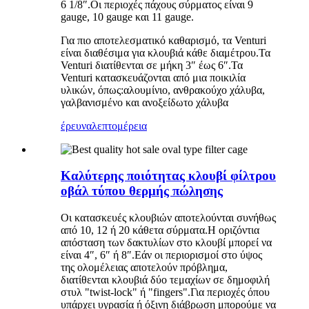
6 1/8″.Οι περιοχές πάχους σύρματος είναι 9
gauge, 10 gauge και 11 gauge.
Για πιο αποτελεσματικό καθαρισμό, τα Venturi
είναι διαθέσιμα για κλουβιά κάθε διαμέτρου.Τα
Venturi διατίθενται σε μήκη 3″ έως 6″.Τα
Venturi κατασκευάζονται από μια ποικιλία
υλικών, όπως:αλουμίνιο, ανθρακούχο χάλυβα,
γαλβανισμένο και ανοξείδωτο χάλυβα
έρευνα
λεπτομέρεια
Καλύτερης ποιότητας κλουβί φίλτρου
οβάλ τύπου θερμής πώλησης
Οι κατασκευές κλουβιών αποτελούνται συνήθως
από 10, 12 ή 20 κάθετα σύρματα.Η οριζόντια
απόσταση των δακτυλίων στο κλουβί μπορεί να
είναι 4″, 6″ ή 8″.Εάν οι περιορισμοί στο ύψος
της ολομέλειας αποτελούν πρόβλημα,
διατίθενται κλουβιά δύο τεμαχίων σε δημοφιλή
στυλ "twist-lock" ή "fingers".Για περιοχές όπου
υπάρχει υγρασία ή όξινη διάβρωση μπορούμε να