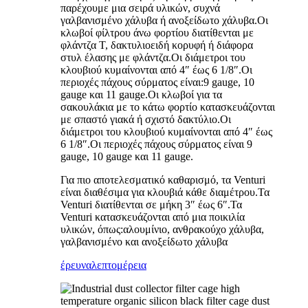
παρέχουμε μια σειρά υλικών, συχνά
γαλβανισμένο χάλυβα ή ανοξείδωτο χάλυβα.Οι
κλωβοί φίλτρου άνω φορτίου διατίθενται με
φλάντζα T, δακτυλιοειδή κορυφή ή διάφορα
στυλ έλασης με φλάντζα.Οι διάμετροι του
κλουβιού κυμαίνονται από 4″ έως 6 1/8″.Οι
περιοχές πάχους σύρματος είναι:9 gauge, 10
gauge και 11 gauge.Οι κλωβοί για τα
σακουλάκια με το κάτω φορτίο κατασκευάζονται
με σπαστό γιακά ή σχιστό δακτύλιο.Οι
διάμετροι του κλουβιού κυμαίνονται από 4″ έως
6 1/8″.Οι περιοχές πάχους σύρματος είναι 9
gauge, 10 gauge και 11 gauge.
Για πιο αποτελεσματικό καθαρισμό, τα Venturi
είναι διαθέσιμα για κλουβιά κάθε διαμέτρου.Τα
Venturi διατίθενται σε μήκη 3″ έως 6″.Τα
Venturi κατασκευάζονται από μια ποικιλία
υλικών, όπως:αλουμίνιο, ανθρακούχο χάλυβα,
γαλβανισμένο και ανοξείδωτο χάλυβα
έρευνα
λεπτομέρεια