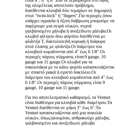
είναι 4″, 6″ ή 8″.Εάν οι περιορισμοί στο ύψος
της ολομέλειας αποτελούν πρόβλημα,
διατίθενται κλουβιά δύο τεμαχίων σε δημοφιλή
στυλ "twist-lock" ή "fingers".Για περιοχές όπου
υπάρχει υγρασία ή όξινη διάβρωση μπορούμε να
παρέχουμε μια σειρά υλικών, συχνά
γαλβανισμένο χάλυβα ή ανοξείδωτο χάλυβα.Οι
κλωβοί φίλτρου άνω φορτίου διατίθενται με
φλάντζα T, δακτυλιοειδή κορυφή ή διάφορα
στυλ έλασης με φλάντζα.Οι διάμετροι του
κλουβιού κυμαίνονται από 4″ έως 6 1/8″.Οι
περιοχές πάχους σύρματος είναι:9 gauge, 10
gauge και 11 gauge.Οι κλωβοί για τα
σακουλάκια με το κάτω φορτίο κατασκευάζονται
με σπαστό γιακά ή σχιστό δακτύλιο.Οι
διάμετροι του κλουβιού κυμαίνονται από 4″ έως
6 1/8″.Οι περιοχές πάχους σύρματος είναι 9
gauge, 10 gauge και 11 gauge.
Για πιο αποτελεσματικό καθαρισμό, τα Venturi
είναι διαθέσιμα για κλουβιά κάθε διαμέτρου.Τα
Venturi διατίθενται σε μήκη 3″ έως 6″.Τα
Venturi κατασκευάζονται από μια ποικιλία
υλικών, όπως:αλουμίνιο, ανθρακούχο χάλυβα,
γαλβανισμένο και ανοξείδωτο χάλυβα