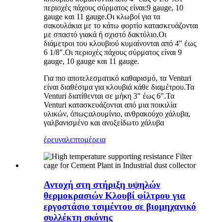
περιοχές πάχους σύρματος είναι:9 gauge, 10
gauge και 11 gauge.Οι κλωβοί για τα
σακουλάκια με το κάτω φορτίο κατασκευάζονται
με σπαστό γιακά ή σχιστό δακτύλιο.Οι
διάμετροι του κλουβιού κυμαίνονται από 4″ έως
6 1/8″.Οι περιοχές πάχους σύρματος είναι 9
gauge, 10 gauge και 11 gauge.
Για πιο αποτελεσματικό καθαρισμό, τα Venturi
είναι διαθέσιμα για κλουβιά κάθε διαμέτρου.Τα
Venturi διατίθενται σε μήκη 3″ έως 6″.Τα
Venturi κατασκευάζονται από μια ποικιλία
υλικών, όπως:αλουμίνιο, ανθρακούχο χάλυβα,
γαλβανισμένο και ανοξείδωτο χάλυβα
έρευνα
λεπτομέρεια
Αντοχή στη στήριξη υψηλών
θερμοκρασιών Κλουβί φίλτρου για
εργοστάσιο τσιμέντου σε βιομηχανικό
συλλέκτη σκόνης