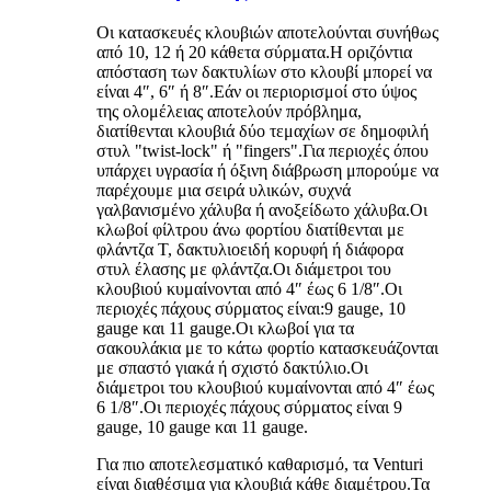
Οι κατασκευές κλουβιών αποτελούνται συνήθως
από 10, 12 ή 20 κάθετα σύρματα.Η οριζόντια
απόσταση των δακτυλίων στο κλουβί μπορεί να
είναι 4″, 6″ ή 8″.Εάν οι περιορισμοί στο ύψος
της ολομέλειας αποτελούν πρόβλημα,
διατίθενται κλουβιά δύο τεμαχίων σε δημοφιλή
στυλ "twist-lock" ή "fingers".Για περιοχές όπου
υπάρχει υγρασία ή όξινη διάβρωση μπορούμε να
παρέχουμε μια σειρά υλικών, συχνά
γαλβανισμένο χάλυβα ή ανοξείδωτο χάλυβα.Οι
κλωβοί φίλτρου άνω φορτίου διατίθενται με
φλάντζα T, δακτυλιοειδή κορυφή ή διάφορα
στυλ έλασης με φλάντζα.Οι διάμετροι του
κλουβιού κυμαίνονται από 4″ έως 6 1/8″.Οι
περιοχές πάχους σύρματος είναι:9 gauge, 10
gauge και 11 gauge.Οι κλωβοί για τα
σακουλάκια με το κάτω φορτίο κατασκευάζονται
με σπαστό γιακά ή σχιστό δακτύλιο.Οι
διάμετροι του κλουβιού κυμαίνονται από 4″ έως
6 1/8″.Οι περιοχές πάχους σύρματος είναι 9
gauge, 10 gauge και 11 gauge.
Για πιο αποτελεσματικό καθαρισμό, τα Venturi
είναι διαθέσιμα για κλουβιά κάθε διαμέτρου.Τα