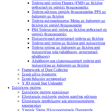
Τσάντα από τσόχα Flumex (FMS) με βελόνα
ανθεκτική σε υψηλές θερμοκρασίες
Τσάντα φίλτρου υψηλής θερμοκρασίας PPS με
διάτρηση με βελόνα
Τσάντα φιλτραρίσματος Metas με διάτρηση με
βελόνα σε υψηλή θερμοκρασία
P84 Τσάντα από τσόχα με βελόνα ανθεκτική σε
υψηλές θερμοκρασίες
Πολυεστερική αντιστατική τσάντα με βελόνα
Τσάντα από τσόχα με βελόνα από πολυεστέρα
Τσάντα τσόχας με διάτρηση με βελόνα από
πολυεστέρα τρία (αδιάβροχο, αντιστατικό,
αδιάβροχο)
Αδιάβροχη και ελαιοχρωματική τσάντα από
πολυεστέρα με διάτρηση με βελόνα
Framework of Dust Collector
Σειρά μίξερ ύγρανσης
Σειρά βιδωτών μεταφορέων
Y JD σειρά Star Unloader
Συλλέκτης σκόνης
Συλλέκτης σκόνης κυκλώνων
Εξοπλισμός συλλογής σκόνης κασέτας φίλτρου
Εξοπλισμός αποθείωσης και απονιτροποίησης
καυσαερίων
Υψηλής Τάσης Ηλεκτροστατικός Πισσαστής