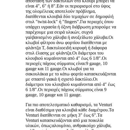
απόσταση των δακτυλίων στο κλουβί μπορεί να
είναι 4″, 6″ ή 8″.Εάν οι περιορισμοί στο ύψος
της ολομέλειας αποτελούν πρόβλημα,
διατίθενται κλουβιά δύο τεμαχίων σε δημοφιλή
στυλ "twist-lock" ή "fingers".Για περιοχές όπου
υπάρχει υγρασία ή όξινη διάβρωση μπορούμε να
παρέχουμε μια σειρά υλικών, συχνά
γαλβανισμένο χάλυβα ή ανοξείδωτο χάλυβα.Οι
κλωβοί φίλτρου άνω φορτίου διατίθενται με
φλάντζα T, δακτυλιοειδή κορυφή ή διάφορα
στυλ έλασης με φλάντζα.Οι διάμετροι του
κλουβιού κυμαίνονται από 4″ έως 6 1/8″.Οι
περιοχές πάχους σύρματος είναι:9 gauge, 10
gauge και 11 gauge.Οι κλωβοί για τα
σακουλάκια με το κάτω φορτίο κατασκευάζονται
με σπαστό γιακά ή σχιστό δακτύλιο.Οι
διάμετροι του κλουβιού κυμαίνονται από 4″ έως
6 1/8″.Οι περιοχές πάχους σύρματος είναι 9
gauge, 10 gauge και 11 gauge.
Για πιο αποτελεσματικό καθαρισμό, τα Venturi
είναι διαθέσιμα για κλουβιά κάθε διαμέτρου.Τα
Venturi διατίθενται σε μήκη 3″ έως 6″.Τα
Venturi κατασκευάζονται από μια ποικιλία
υλικών, όπως:αλουμίνιο, ανθρακούχο χάλυβα,