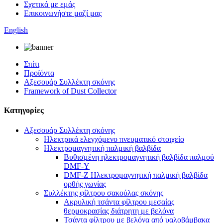
Σχετικά με εμάς
Επικοινωνήστε μαζί μας
English
Σπίτι
Προϊόντα
Αξεσουάρ Συλλέκτη σκόνης
Framework of Dust Collector
Κατηγορίες
Αξεσουάρ Συλλέκτη σκόνης
Ηλεκτρικά ελεγχόμενο πνευματικό στοιχείο
Ηλεκτρομαγνητική παλμική βαλβίδα
Βυθισμένη ηλεκτρομαγνητική βαλβίδα παλμού
DMF-Y
DMF-Z Ηλεκτρομαγνητική παλμική βαλβίδα
ορθής γωνίας
Συλλέκτης φίλτρου σακούλας σκόνης
Ακρυλική τσάντα φίλτρου μεσαίας
θερμοκρασίας διάτρητη με βελόνα
Τσάντα φίλτρου με βελόνα από υαλοβάμβακα