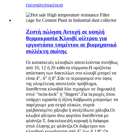
έρευνα
λεπτομέρεια
Ζεστή πώληση Αντοχή σε υψηλή
θερμοκρασία Κλουβί φίλτρου για
εργοστάσιο τσιμέντου σε βιομηχανικό
συλλέκτη σκόνης
Οι κατασκευές κλουβιών αποτελούνται συνήθως
από 10, 12 ή 20 κάθετα σύρματα.Η οριζόντια
απόσταση των δακτυλίων στο κλουβί μπορεί να
είναι 4″, 6″ ή 8″.Εάν οι περιορισμοί στο ύψος
της ολομέλειας αποτελούν πρόβλημα,
διατίθενται κλουβιά δύο τεμαχίων σε δημοφιλή
στυλ "twist-lock" ή "fingers".Για περιοχές όπου
υπάρχει υγρασία ή όξινη διάβρωση μπορούμε να
παρέχουμε μια σειρά υλικών, συχνά
γαλβανισμένο χάλυβα ή ανοξείδωτο χάλυβα.Οι
κλωβοί φίλτρου άνω φορτίου διατίθενται με
φλάντζα T, δακτυλιοειδή κορυφή ή διάφορα
στυλ έλασης με φλάντζα.Οι διάμετροι του
κλουβιού κυμαίνονται από 4″ έως 6 1/8″.Οι