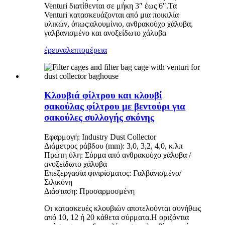
Venturi διατίθενται σε μήκη 3″ έως 6″.Τα
Venturi κατασκευάζονται από μια ποικιλία
υλικών, όπως:αλουμίνιο, ανθρακούχο χάλυβα,
γαλβανισμένο και ανοξείδωτο χάλυβα
έρευνα
λεπτομέρεια
Κλουβιά φίλτρου και κλουβί
σακούλας φίλτρου με βεντούρι για
σακούλες συλλογής σκόνης
Εφαρμογή: Industry Dust Collector
Διάμετρος ράβδου (mm): 3,0, 3,2, 4,0, κ.λπ
Πρώτη ύλη: Σύρμα από ανθρακούχο χάλυβα /
ανοξείδωτο χάλυβα
Επεξεργασία φινιρίσματος: Γαλβανισμένο/
Σιλικόνη
Διάσταση: Προσαρμοσμένη
Οι κατασκευές κλουβιών αποτελούνται συνήθως
από 10, 12 ή 20 κάθετα σύρματα.Η οριζόντια