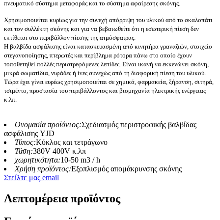
πνευματικό σύστημα μεταφοράς και το σύστημα αφαίρεσης σκόνης.
Χρησιμοποιείται κυρίως για την συνεχή απόρριψη του υλικού από το σκαλοπάτι
και τον συλλέκτη σκόνης και για να βεβαιωθείτε ότι η εσωτερική πίεση δεν
εκτίθεται στο περιβάλλον πίεσης της ατμόσφαιρας.
Η βαλβίδα ασφάλισης είναι κατασκευασμένη από κινητήρα γραναζιών, στοιχείο
στεγανοποίησης, πτερωτές και περίβλημα ρότορα πάνω στο οποίο έχουν
τοποθετηθεί πολλές περιστρεφόμενες λεπίδες. Είναι ικανή να εκκενώνει σκόνη,
μικρά σωματίδια, νιφάδες ή ίνες συνεχώς από τη διαφορική πίεση του υλικού.
Τώρα έχει γίνει ευρέως χρησιμοποιείται σε χημικά, φαρμακεία, ξήρανση, σιτηρά,
τσιμέντο, προστασία του περιβάλλοντος και βιομηχανία ηλεκτρικής ενέργειας
κ.λπ.
Ονομασία προϊόντος:
Σχεδιασμός περιστροφικής βαλβίδας
ασφάλισης YJD
Τύπος:
Κύκλος και τετράγωνο
Τάση:
380V 400V κ.λπ
χωρητικότητα:
10-50 m3 / h
Χρήση προϊόντος:
Εξοπλισμός απομάκρυνσης σκόνης
Στείλτε μας email
Λεπτομέρεια προϊόντος