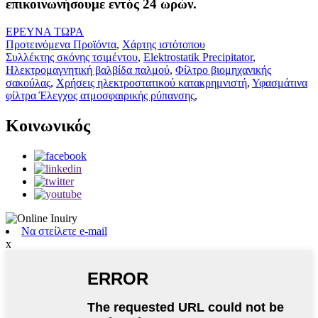
επικοινωνήσουμε εντός 24 ωρών.
ΕΡΕΥΝΑ ΤΩΡΑ
Προτεινόμενα Προϊόντα
,
Χάρτης ιστότοπου
Συλλέκτης σκόνης τσιμέντου
,
Elektrostatik Precipitator
,
Ηλεκτρομαγνητική βαλβίδα παλμού
,
Φίλτρο βιομηχανικής
σακούλας
,
Χρήσεις ηλεκτροστατικού κατακρημνιστή
,
Υφασμάτινα
φίλτρα Έλεγχος ατμοσφαιρικής ρύπανσης
,
Κοινωνικός
Να στείλετε e-mail
x