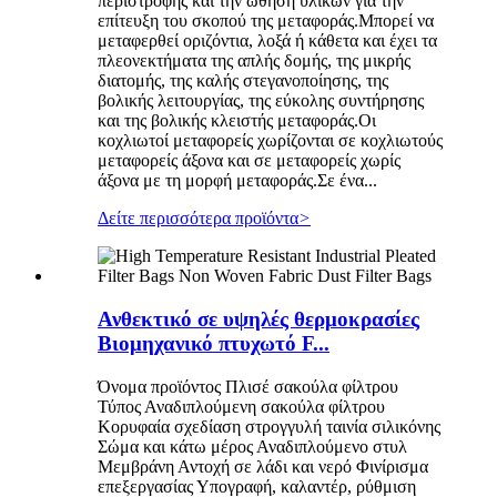
περιστροφής και την ώθηση υλικών για την
επίτευξη του σκοπού της μεταφοράς.Μπορεί να
μεταφερθεί οριζόντια, λοξά ή κάθετα και έχει τα
πλεονεκτήματα της απλής δομής, της μικρής
διατομής, της καλής στεγανοποίησης, της
βολικής λειτουργίας, της εύκολης συντήρησης
και της βολικής κλειστής μεταφοράς.Οι
κοχλιωτοί μεταφορείς χωρίζονται σε κοχλιωτούς
μεταφορείς άξονα και σε μεταφορείς χωρίς
άξονα με τη μορφή μεταφοράς.Σε ένα...
Δείτε περισσότερα προϊόντα
>
Ανθεκτικό σε υψηλές θερμοκρασίες
Βιομηχανικό πτυχωτό F...
Όνομα προϊόντος Πλισέ σακούλα φίλτρου
Τύπος Αναδιπλούμενη σακούλα φίλτρου
Κορυφαία σχεδίαση στρογγυλή ταινία σιλικόνης
Σώμα και κάτω μέρος Αναδιπλούμενο στυλ
Μεμβράνη Αντοχή σε λάδι και νερό Φινίρισμα
επεξεργασίας Υπογραφή, καλαντέρ, ρύθμιση