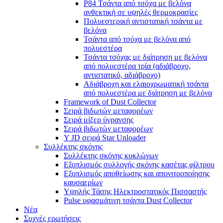
P84 Τσάντα από τσόχα με βελόνα
ανθεκτική σε υψηλές θερμοκρασίες
Πολυεστερική αντιστατική τσάντα με
βελόνα
Τσάντα από τσόχα με βελόνα από
πολυεστέρα
Τσάντα τσόχας με διάτρηση με βελόνα
από πολυεστέρα τρία (αδιάβροχο,
αντιστατικό, αδιάβροχο)
Αδιάβροχη και ελαιοχρωματική τσάντα
από πολυεστέρα με διάτρηση με βελόνα
Framework of Dust Collector
Σειρά βιδωτών μεταφορέων
Σειρά μίξερ ύγρανσης
Σειρά βιδωτών μεταφορέων
Y JD σειρά Star Unloader
Συλλέκτης σκόνης
Συλλέκτης σκόνης κυκλώνων
Εξοπλισμός συλλογής σκόνης κασέτας φίλτρου
Εξοπλισμός αποθείωσης και απονιτροποίησης
καυσαερίων
Υψηλής Τάσης Ηλεκτροστατικός Πισσαστής
Pulse υφασμάτινη τσάντα Dust Collector
Νέα
Συχνές ερωτήσεις