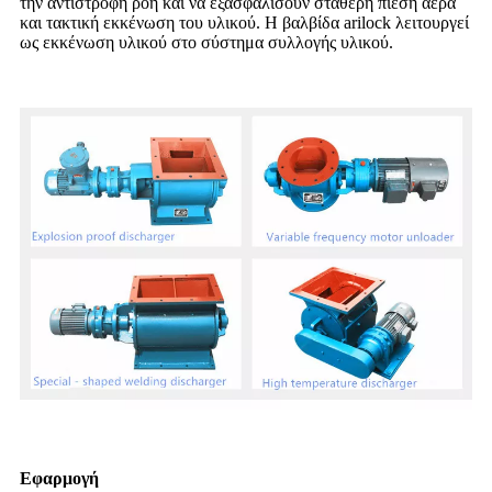
την αντίστροφη ροή και να εξασφαλίσουν σταθερή πίεση αέρα
και τακτική εκκένωση του υλικού. Η βαλβίδα arilock λειτουργεί
ως εκκένωση υλικού στο σύστημα συλλογής υλικού.
Εφαρμογή