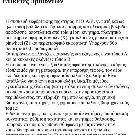
Ετικέτες προϊόντων
Η συσκευή εκφόρτωσης της σειράς YJD-A/B, γνωστή και ως
ηλεκτρική βαλβίδα εκφόρτωσης τέφρας και ηλεκτρική βαλβίδα
ασφάλισης, αποτελείται από τρία μέρη: κινητήρα, πλανητικό
μειωτήρα διαφοράς δοντιών (X) ή κυκλοειδές μειωτήρα τροχού
pinwheel (Z) και περιστροφικό εκφορτωτή.Υπάρχουν δύο
σειρές και 60 προδιαγραφές
Οι τετράγωνες φλάντζες εισαγωγής και εξαγωγής είναι τύπου Α
και οι κυκλικές φλάντζες τύπου Β
Η συσκευή είναι ένας εξοπλισμός αφαίρεσης σκόνης, ο κύριος
εξοπλισμός για τη μεταφορά, την απόρριψη τέφρας, τον αέρα
κλειδώματος και την τροφοδοσία άλλου εξοπλισμού.Είναι
κατάλληλο για σκόνη και κοκκώδη υλικά.Το μέγεθος
εγκατάστασης είναι συμβατό με όλα τα είδη συλλεκτών σκόνης,
οι οποίοι χρησιμοποιούνται ευρέως στην προστασία του
περιβάλλοντος, την εξόρυξη, τη μεταλλουργία, τη χημική
βιομηχανία, τα σιτηρά, τους χημικούς και άλλους βιομηχανικούς
τομείς
Ειδικοί κινητήρες, όπως αντιεκρηκτικοί κινητήρες, διαμόρφωση
συχνότητας, ρύθμιση ταχύτητας και κινητήρες θαλάσσης,
μπορούν να διαμορφωθούν σύμφωνα με τις ανάγκες των
χρηστών προκειμένου να ανταποκρίνονται στις ειδικές