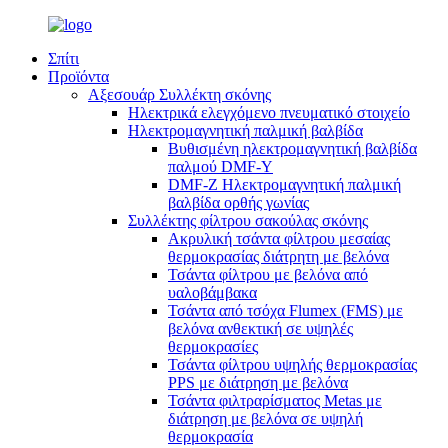
Σπίτι
Προϊόντα
Αξεσουάρ Συλλέκτη σκόνης
Ηλεκτρικά ελεγχόμενο πνευματικό στοιχείο
Ηλεκτρομαγνητική παλμική βαλβίδα
Βυθισμένη ηλεκτρομαγνητική βαλβίδα
παλμού DMF-Y
DMF-Z Ηλεκτρομαγνητική παλμική
βαλβίδα ορθής γωνίας
Συλλέκτης φίλτρου σακούλας σκόνης
Ακρυλική τσάντα φίλτρου μεσαίας
θερμοκρασίας διάτρητη με βελόνα
Τσάντα φίλτρου με βελόνα από
υαλοβάμβακα
Τσάντα από τσόχα Flumex (FMS) με
βελόνα ανθεκτική σε υψηλές
θερμοκρασίες
Τσάντα φίλτρου υψηλής θερμοκρασίας
PPS με διάτρηση με βελόνα
Τσάντα φιλτραρίσματος Metas με
διάτρηση με βελόνα σε υψηλή
θερμοκρασία