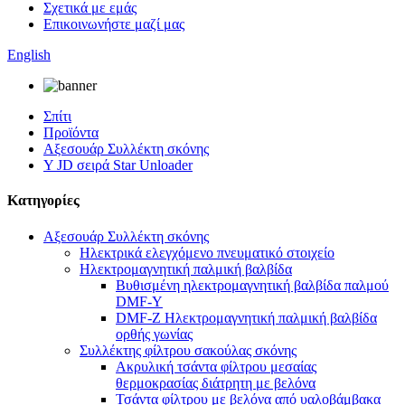
Σχετικά με εμάς
Επικοινωνήστε μαζί μας
English
Σπίτι
Προϊόντα
Αξεσουάρ Συλλέκτη σκόνης
Y JD σειρά Star Unloader
Κατηγορίες
Αξεσουάρ Συλλέκτη σκόνης
Ηλεκτρικά ελεγχόμενο πνευματικό στοιχείο
Ηλεκτρομαγνητική παλμική βαλβίδα
Βυθισμένη ηλεκτρομαγνητική βαλβίδα παλμού
DMF-Y
DMF-Z Ηλεκτρομαγνητική παλμική βαλβίδα
ορθής γωνίας
Συλλέκτης φίλτρου σακούλας σκόνης
Ακρυλική τσάντα φίλτρου μεσαίας
θερμοκρασίας διάτρητη με βελόνα
Τσάντα φίλτρου με βελόνα από υαλοβάμβακα