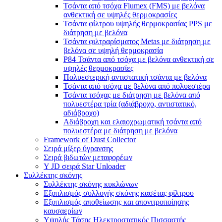
Τσάντα από τσόχα Flumex (FMS) με βελόνα
ανθεκτική σε υψηλές θερμοκρασίες
Τσάντα φίλτρου υψηλής θερμοκρασίας PPS με
διάτρηση με βελόνα
Τσάντα φιλτραρίσματος Metas με διάτρηση με
βελόνα σε υψηλή θερμοκρασία
P84 Τσάντα από τσόχα με βελόνα ανθεκτική σε
υψηλές θερμοκρασίες
Πολυεστερική αντιστατική τσάντα με βελόνα
Τσάντα από τσόχα με βελόνα από πολυεστέρα
Τσάντα τσόχας με διάτρηση με βελόνα από
πολυεστέρα τρία (αδιάβροχο, αντιστατικό,
αδιάβροχο)
Αδιάβροχη και ελαιοχρωματική τσάντα από
πολυεστέρα με διάτρηση με βελόνα
Framework of Dust Collector
Σειρά μίξερ ύγρανσης
Σειρά βιδωτών μεταφορέων
Y JD σειρά Star Unloader
Συλλέκτης σκόνης
Συλλέκτης σκόνης κυκλώνων
Εξοπλισμός συλλογής σκόνης κασέτας φίλτρου
Εξοπλισμός αποθείωσης και απονιτροποίησης
καυσαερίων
Υψηλής Τάσης Ηλεκτροστατικός Πισσαστής