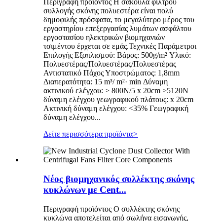
Περιγραφή προϊόντος Η σακούλα φίλτρου
συλλογής σκόνης πολυεστέρα είναι πολύ
δημοφιλής πρόσφατα, το μεγαλύτερο μέρος του
εργαστηρίου επεξεργασίας λυμάτων ασφάλτου
εργοστασίου ηλεκτρικών βιομηχανιών
τσιμέντου έρχεται σε εμάς.Τεχνικές Παράμετροι
Επιλογής Εξοπλισμού: Βάρος: 500g/m² Υλικό:
Πολυεστέρας/Πολυεστέρας/Πολυεστέρας
Αντιστατικό Πάχος Υποστρώματος: 1,8mm
Διαπερατότητα: 15 m³/ m²· min Δύναμη
ακτινικού ελέγχου: > 800N/5 x 20cm >5120N
δύναμη ελέγχου γεωγραφικού πλάτους: x 20cm
Ακτινική δύναμη ελέγχου: <35% Γεωγραφική
δύναμη ελέγχου...
Δείτε περισσότερα προϊόντα
>
Νέος βιομηχανικός συλλέκτης σκόνης
κυκλώνων με Cent...
Περιγραφή προϊόντος Ο συλλέκτης σκόνης
κυκλώνα αποτελείται από σωλήνα εισαγωγής,