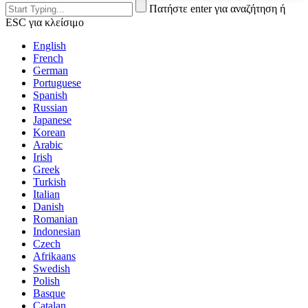
Πατήστε enter για αναζήτηση ή
ESC για κλείσιμο
English
French
German
Portuguese
Spanish
Russian
Japanese
Korean
Arabic
Irish
Greek
Turkish
Italian
Danish
Romanian
Indonesian
Czech
Afrikaans
Swedish
Polish
Basque
Catalan