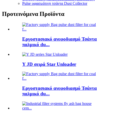
Pulse υφασμάτινη τσάντα Dust Collector
Προτεινόμενα Προϊόντα
Εργοστασιακό ανεφοδιασμό Τσάντα
παλμικό du...
Y JD σειρά Star Unloader
Εργοστασιακό ανεφοδιασμό Τσάντα
παλμικό du...