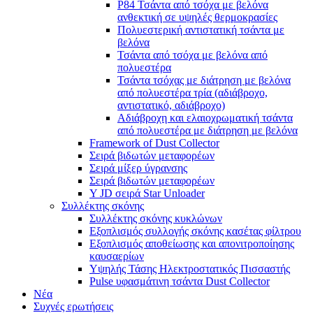
P84 Τσάντα από τσόχα με βελόνα
ανθεκτική σε υψηλές θερμοκρασίες
Πολυεστερική αντιστατική τσάντα με
βελόνα
Τσάντα από τσόχα με βελόνα από
πολυεστέρα
Τσάντα τσόχας με διάτρηση με βελόνα
από πολυεστέρα τρία (αδιάβροχο,
αντιστατικό, αδιάβροχο)
Αδιάβροχη και ελαιοχρωματική τσάντα
από πολυεστέρα με διάτρηση με βελόνα
Framework of Dust Collector
Σειρά βιδωτών μεταφορέων
Σειρά μίξερ ύγρανσης
Σειρά βιδωτών μεταφορέων
Y JD σειρά Star Unloader
Συλλέκτης σκόνης
Συλλέκτης σκόνης κυκλώνων
Εξοπλισμός συλλογής σκόνης κασέτας φίλτρου
Εξοπλισμός αποθείωσης και απονιτροποίησης
καυσαερίων
Υψηλής Τάσης Ηλεκτροστατικός Πισσαστής
Pulse υφασμάτινη τσάντα Dust Collector
Νέα
Συχνές ερωτήσεις