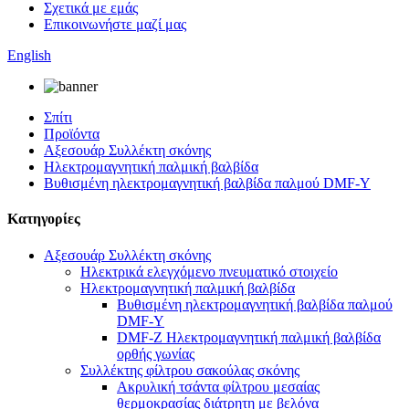
Σχετικά με εμάς
Επικοινωνήστε μαζί μας
English
Σπίτι
Προϊόντα
Αξεσουάρ Συλλέκτη σκόνης
Ηλεκτρομαγνητική παλμική βαλβίδα
Βυθισμένη ηλεκτρομαγνητική βαλβίδα παλμού DMF-Y
Κατηγορίες
Αξεσουάρ Συλλέκτη σκόνης
Ηλεκτρικά ελεγχόμενο πνευματικό στοιχείο
Ηλεκτρομαγνητική παλμική βαλβίδα
Βυθισμένη ηλεκτρομαγνητική βαλβίδα παλμού
DMF-Y
DMF-Z Ηλεκτρομαγνητική παλμική βαλβίδα
ορθής γωνίας
Συλλέκτης φίλτρου σακούλας σκόνης
Ακρυλική τσάντα φίλτρου μεσαίας
θερμοκρασίας διάτρητη με βελόνα