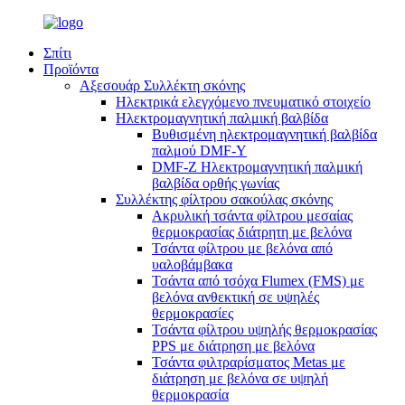
Σπίτι
Προϊόντα
Αξεσουάρ Συλλέκτη σκόνης
Ηλεκτρικά ελεγχόμενο πνευματικό στοιχείο
Ηλεκτρομαγνητική παλμική βαλβίδα
Βυθισμένη ηλεκτρομαγνητική βαλβίδα
παλμού DMF-Y
DMF-Z Ηλεκτρομαγνητική παλμική
βαλβίδα ορθής γωνίας
Συλλέκτης φίλτρου σακούλας σκόνης
Ακρυλική τσάντα φίλτρου μεσαίας
θερμοκρασίας διάτρητη με βελόνα
Τσάντα φίλτρου με βελόνα από
υαλοβάμβακα
Τσάντα από τσόχα Flumex (FMS) με
βελόνα ανθεκτική σε υψηλές
θερμοκρασίες
Τσάντα φίλτρου υψηλής θερμοκρασίας
PPS με διάτρηση με βελόνα
Τσάντα φιλτραρίσματος Metas με
διάτρηση με βελόνα σε υψηλή
θερμοκρασία