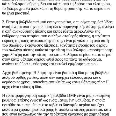
κάτω θαλάμου αέρα η ίδια και κάτω από τη δράση του ελατηρίου,
το διάφραγμα θα μπλοκάρει τη θύρα εμφύσησης και το αέριο δεν
θα βγει βιαστικά.
2. Όταν η βαλβίδα παλμού ενεργοποιείται, ο πυρήνας της βαλβίδας
ανυψώνεται υπό την επίδραση ηλεκτρομαγνητικής δύναμης, ανοίγει
η οπή ανακούφισης πίεσης και εκτοξεύεται αέριο.Λόγω της
επίδρασης του στομίου του σωλήνα σταθερής πίεσης, η ταχύτητα
εκροής της οπής ανακούφισης πίεσης είναι μεγαλύτερη από αυτή
του θαλάμου εκτόνωσης πίεσης.Η ταχύτητα εισροής του αερίου
του σωλήνα πίεσης καθιστά την πίεση του θαλάμου αποσυμπίεσης
χαμηλότερη από την πίεση του κάτω θαλάμου αερίου και το αέριο
στον κάτω θάλαμο αερίου ωθεί προς τα πάνω το διάφραγμα,
ανοίγει τη θύρα εμφύσησης και εκτελεί εμφύσηση αερίου.
Αρχή βυθισμένης: Η δομή της είναι βασικά η ίδια με τη βαλβίδα
παλμού ορθής γωνίας, αλλά δεν υπάρχει είσοδος αέρα και ο
αερόσακος χρησιμοποιείται απευθείας ως κάτω θάλαμος αέρα.Η
αρχή είναι επίσης η ίδια.
Η ηλεκτρομαγνητική παλμική βαλβίδα DMF είναι μια βυθισμένη
βαλβίδα (επίσης γνωστή ως ενσωματωμένη βαλβίδα), η οποία
εγκαθίσταται απευθείας στο κιβώτιο διανομής αερίου και έχει
καλύτερα χαρακτηριστικά ροής.Η απώλεια πίεσης μειώνεται, κάτι
που είναι κατάλληλο για την περίσταση εργασίας με χαμηλότερη