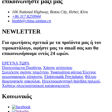
επικοινωνήστε μαζί μας
106 National Highway, Botou City, Hebei, Κίνα
+86 317 8259944
btxthb@china-xintian.cn
NEWLETTER
Για ερωτήσεις σχετικά με τα προϊόντα μας ή τον
τιμοκατάλογο, αφήστε μας το email σας και θα
επικοινωνήσουμε εντός 24 ωρών.
ΕΡΕΥΝΑ ΤΩΡΑ
Προτεινόμενα Προϊόντα
,
Χάρτης ιστότοπου
Συλλέκτης σκόνης τσιμέντου
,
Υφασμάτινα φίλτρα Έλεγχος
ατμοσφαιρικής ρύπανσης
,
Elektrostatik Precipitator
,
Φίλτρο
βιομηχανικής σακούλας
,
Ηλεκτρομαγνητική βαλβίδα παλμού
,
Χρήσεις ηλεκτροστατικού κατακρημνιστή
,
Κοινωνικός