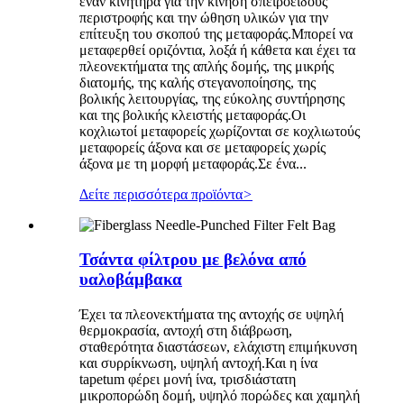
έναν κινητήρα για την κίνηση σπειροειδούς
περιστροφής και την ώθηση υλικών για την
επίτευξη του σκοπού της μεταφοράς.Μπορεί να
μεταφερθεί οριζόντια, λοξά ή κάθετα και έχει τα
πλεονεκτήματα της απλής δομής, της μικρής
διατομής, της καλής στεγανοποίησης, της
βολικής λειτουργίας, της εύκολης συντήρησης
και της βολικής κλειστής μεταφοράς.Οι
κοχλιωτοί μεταφορείς χωρίζονται σε κοχλιωτούς
μεταφορείς άξονα και σε μεταφορείς χωρίς
άξονα με τη μορφή μεταφοράς.Σε ένα...
Δείτε περισσότερα προϊόντα
>
Τσάντα φίλτρου με βελόνα από
υαλοβάμβακα
Έχει τα πλεονεκτήματα της αντοχής σε υψηλή
θερμοκρασία, αντοχή στη διάβρωση,
σταθερότητα διαστάσεων, ελάχιστη επιμήκυνση
και συρρίκνωση, υψηλή αντοχή.Και η ίνα
tapetum φέρει μονή ίνα, τρισδιάστατη
μικροπορώδη δομή, υψηλό πορώδες και χαμηλή