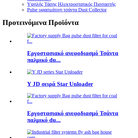
Υψηλής Τάσης Ηλεκτροστατικός Πισσαστής
Pulse υφασμάτινη τσάντα Dust Collector
Προτεινόμενα Προϊόντα
Εργοστασιακό ανεφοδιασμό Τσάντα
παλμικό du...
Y JD σειρά Star Unloader
Εργοστασιακό ανεφοδιασμό Τσάντα
παλμικό du...