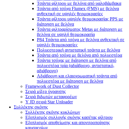
Τσάντα φίλτρου με βελόνα από υαλοβάμβακα
Τσάντα από τσόχα Flumex (FMS) με βελόνα
ανθεκτική σε υψηλές θερμοκρασίες
Τσάντα φίλτρου υψηλής θερμοκρασίας PPS με
διάτρηση με βελόνα
Τσάντα φιλτραρίσματος Metas με διάτρηση με
βελόνα σε υψηλή θερμοκρασία
P84 Τσάντα από τσόχα με βελόνα ανθεκτική σε
υψηλές θερμοκρασίες
Πολυεστερική αντιστατική τσάντα με βελόνα
Τσάντα από τσόχα με βελόνα από πολυεστέρα
Τσάντα τσόχας με διάτρηση με βελόνα από
πολυεστέρα τρία (αδιάβροχο, αντιστατικό,
αδιάβροχο)
Αδιάβροχη και ελαιοχρωματική τσάντα από
πολυεστέρα με διάτρηση με βελόνα
Framework of Dust Collector
Σειρά μίξερ ύγρανσης
Σειρά βιδωτών μεταφορέων
Y JD σειρά Star Unloader
Συλλέκτης σκόνης
Συλλέκτης σκόνης κυκλώνων
Εξοπλισμός συλλογής σκόνης κασέτας φίλτρου
Εξοπλισμός αποθείωσης και απονιτροποίησης
καυσαερίων