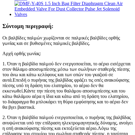
Σύντομη περιγραφή:
Οι βαλβίδες παλμών χωρίζονται σε παλμικές βαλβίδες ορθής
γωνίας και σε βυθισμένες παλμικές βαλβίδες.
Αρχή ορθής γωνίας:
1. Όταν η βαλβίδα παλμού δεν ενεργοποιείται, το αέριο εισέρχεται
στον θάλαμο αποσυμπίεσης μέσω των σωλήνων σταθερής πίεσης
του άνω και κάτω κελύφους και των οπών του γκαζιού σε
αυτά.Επειδή ο πυρήνας της βαλβίδας φράζει τις οπές ανακούφισης
πίεσης υπό τη δράση του ελατηρίου, το αέριο δεν θα
εκκενωθεί.Κάντε την πίεση του θαλάμου αποσυμπίεσης και του
κάτω θαλάμου αέρα η ίδια και κάτω από τη δράση του ελατηρίου,
το διάφραγμα θα μπλοκάρει τη θύρα εμφύσησης και το αέριο δεν
θα βγει βιαστικά.
2. Όταν η βαλβίδα παλμού ενεργοποιείται, ο πυρήνας της βαλβίδας
ανυψώνεται υπό την επίδραση ηλεκτρομαγνητικής δύναμης, ανοίγει
η οπή ανακούφισης πίεσης και εκτοξεύεται αέριο.Λόγω της
επίδρασης του στομίου του σωλήνα σταθερής πίεσης, η ταχύτητα