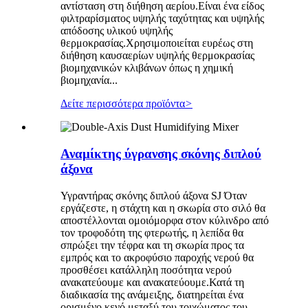
αντίσταση στη διήθηση αερίου.Είναι ένα είδος
φιλτραρίσματος υψηλής ταχύτητας και υψηλής
απόδοσης υλικού υψηλής
θερμοκρασίας.Χρησιμοποιείται ευρέως στη
διήθηση καυσαερίων υψηλής θερμοκρασίας
βιομηχανικών κλιβάνων όπως η χημική
βιομηχανία...
Δείτε περισσότερα προϊόντα
>
Αναμίκτης ύγρανσης σκόνης διπλού
άξονα
Υγραντήρας σκόνης διπλού άξονα SJ Όταν
εργάζεστε, η στάχτη και η σκωρία στο σιλό θα
αποστέλλονται ομοιόμορφα στον κύλινδρο από
τον τροφοδότη της φτερωτής, η λεπίδα θα
σπρώξει την τέφρα και τη σκωρία προς τα
εμπρός και το ακροφύσιο παροχής νερού θα
προσθέσει κατάλληλη ποσότητα νερού
ανακατεύουμε και ανακατεύουμε.Κατά τη
διαδικασία της ανάμειξης, διατηρείται ένα
ορισμένο κενό μεταξύ του τοιχώματος του