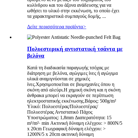
κυλίνδρου και του άξονα ανάδευσης για να
ωθήσει το υλικό στην εκκένωση, το οποίο έχει
τα χαρακτηριστικά συμπαγούς δομής, ...
Δείτε περισσότερα προϊόντα
>
Πολυεστερική αντιστατική τσάντα με
βελόνα
Κατά τη διαδικασία παραγωγής τσόχας με
διάτρηση με βελόνα, αγώγιμες ίνες ή αγώγιμα
υλικά αναμιγνύονται σε χημικές
ίνες.Χρησιμοποιείται σε βιομηχανίες όπου η
σκόνη από αλεύρι.Η χημική σκόνη και η σκόνη
άνθρακα μπορεί να εκραγούν σε περίπτωση
ηλεκτροστατικής εκκένωσης.Βάρος: 500g/m²
Υλικό: Πολυεστέρας/Πολυεστέρας/
Πολυεστέρας Αντιστατικό Πάχος
Υποστρώματος: 1,8mm Διαπερατότητα: 15
m³/m²· min Ακτινική δύναμη ελέγχου: > 800N/5
x 20cm Γεωγραφική δύναμη ελέγχου: >
1200N/5 x 20cm ακτινική δύναμη