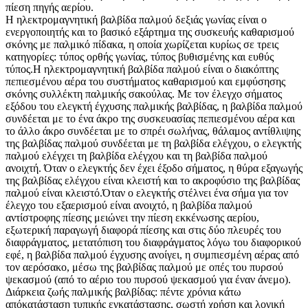
πίεση πηγής αερίου.
Η ηλεκτρομαγνητική βαλβίδα παλμού δεξιάς γωνίας είναι ο
ενεργοποιητής και το βασικό εξάρτημα της συσκευής καθαρισμού
σκόνης με παλμικό πίδακα, η οποία χωρίζεται κυρίως σε τρεις
κατηγορίες: τύπος ορθής γωνίας, τύπος βυθισμένης και ευθύς
τύπος.Η ηλεκτρομαγνητική βαλβίδα παλμού είναι ο διακόπτης
πεπιεσμένου αέρα του συστήματος καθαρισμού και εμφύσησης
σκόνης συλλέκτη παλμικής σακούλας. Με τον έλεγχο σήματος
εξόδου του ελεγκτή έγχυσης παλμικής βαλβίδας, η βαλβίδα παλμού
συνδέεται με το ένα άκρο της συσκευασίας πεπιεσμένου αέρα και
το άλλο άκρο συνδέεται με το σπρέι σωλήνας, θάλαμος αντίθλιψης
της βαλβίδας παλμού συνδέεται με τη βαλβίδα ελέγχου, ο ελεγκτής
παλμού ελέγχει τη βαλβίδα ελέγχου και τη βαλβίδα παλμού
ανοιχτή. Όταν ο ελεγκτής δεν έχει έξοδο σήματος, η θύρα εξαγωγής
της βαλβίδας ελέγχου είναι κλειστή και το ακροφύσιο της βαλβίδας
παλμού είναι κλειστό.Όταν ο ελεγκτής στέλνει ένα σήμα για τον
έλεγχο του εξαερισμού είναι ανοιχτό, η βαλβίδα παλμού
αντίστροφης πίεσης μειώνει την πίεση εκκένωσης αερίου,
εξωτερική παραγωγή διαφορά πίεσης και στις δύο πλευρές του
διαφράγματος, μετατόπιση του διαφράγματος λόγω του διαφορικού
εφέ, η βαλβίδα παλμού έγχυσης ανοίγει, η συμπιεσμένη αέρας από
τον αερόσακο, μέσω της βαλβίδας παλμού με οπές του πυρσού
ψεκασμού (από το αέριο του πυρσού ψεκασμού για έναν άνεμο).
Διάρκεια ζωής παλμικής βαλβίδας: πέντε χρόνια κάτω
απόκατάσταση τυπικής εγκατάστασης, σωστή χρήση και λογική