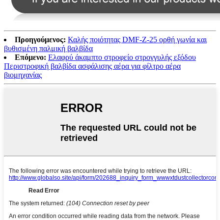
Προηγούμενος:
Καλής ποιότητας DMF-Z-25 ορθή γωνία και
βυθισμένη παλμική βαλβίδα
Επόμενο:
Ελαφρύ άκαμπτο στροφείο στρογγυλής εξόδου
Περιστροφική βαλβίδα ασφάλισης αέρα για φίλτρο αέρα
βιομηχανίας